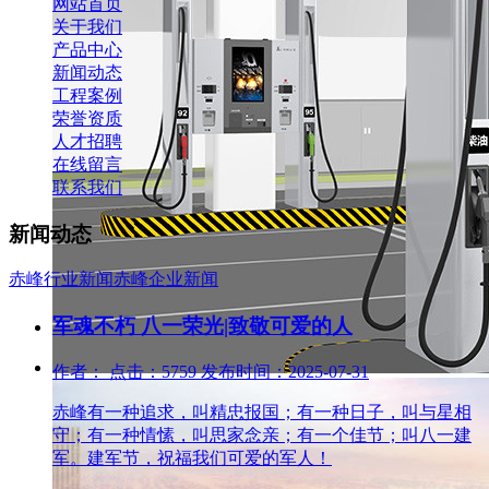
网站首页
关于我们
产品中心
新闻动态
工程案例
荣誉资质
人才招聘
在线留言
联系我们
新闻动态
赤峰行业新闻
赤峰企业新闻
军魂不朽 八一荣光|致敬可爱的人
作者： 点击：5759 发布时间：2025-07-31
赤峰有一种追求，叫精忠报国；有一种日子，叫与星相
守；有一种情愫，叫思家念亲；有一个佳节；叫八一建
军。建军节，祝福我们可爱的军人！