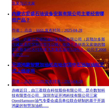
章来告诉大家
内蒙古宏盛石油设备安装有限公司主要经营哪
些产品？
作者： 点击：6661 发布时间：2025-04-28
赤峰 内蒙古宏盛石油设备安装有限公司（原鄂尔多斯
市诚益通商贸有限责任公司）坐落于美丽而又富饶的鄂
尔多斯东胜区桐川镇飞龙集团底商126号-5，公司于2008
年成立......
开源鸿蒙智慧加油机在哈尔滨中石油加油站正
式上线使用
作者： 点击：7281 发布时间：2025-04-28
赤峰近日，由三盈联合科技股份有限公司、昆仑数智科
技有限责任公司、深圳市证开鸿科技有限公司三家
OpenHarmony油气专委会成员单位联合研制的基于开源
鸿蒙的智慧加油机......