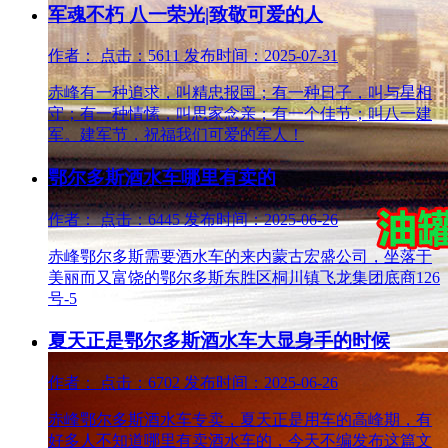
军魂不朽 八一荣光|致敬可爱的人
作者： 点击：5611 发布时间：2025-07-31
赤峰有一种追求，叫精忠报国；有一种日子，叫与星相
守；有一种情愫，叫思家念亲；有一个佳节；叫八一建
军。建军节，祝福我们可爱的军人！
鄂尔多斯酒水车哪里有卖的
作者： 点击：6445 发布时间：2025-06-26
赤峰鄂尔多斯需要酒水车的来内蒙古宏盛公司，坐落于
美丽而又富饶的鄂尔多斯东胜区桐川镇飞龙集团底商126
号-5
夏天正是鄂尔多斯酒水车大显身手的时候
作者： 点击：6702 发布时间：2025-06-26
赤峰鄂尔多斯酒水车专卖，夏天正是用车的高峰期，有
好多人不知道哪里有卖酒水车的，今天不编发布这篇文