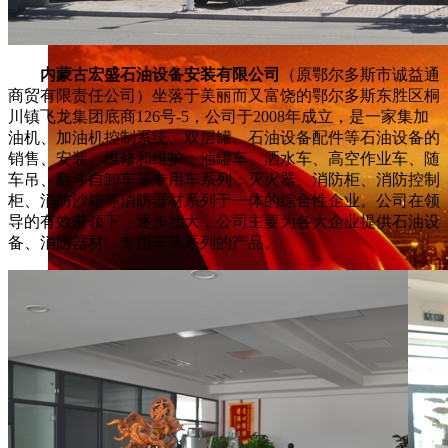
内蒙古宏盛石油设备安装有限公司
（原鄂尔多斯市诚益通
商贸有限责任公司）坐落于美丽而又富饶的鄂尔多斯东胜区桐
川镇飞龙集团底商126号-5，公司于2008年成立，是一家集加
油机、加油机控制系统、双层罐、石油设备配件等石油设备的
销售、安装、维修和维护；油罐车、洒水车、高空作业车、随
车吊、翻斗自卸车等专用车系列；灭火器、消防柜、消防控制
柜、消防沙箱等消防器材系列于一体的综合性企业。公司在领
导的有效带领下，逐步壮大，公司主要为各大企业提供石油设
备、消防器材、专用车等系列的产品。