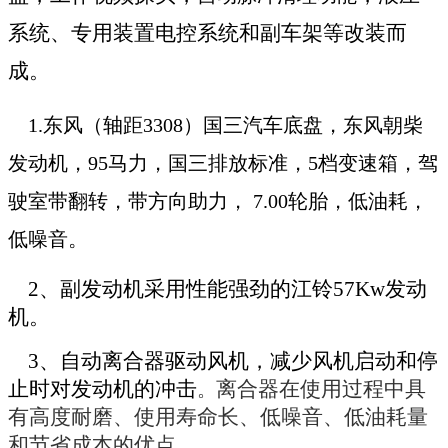
系统、专用装置电控系统和副车架等改装而
成。
1.东风（轴距3308）国
三
汽车底盘，东风朝柴
发动机，
95
马力，
国三
排放标准，
5档变速箱，驾
驶室带翻转，带方向助力， 7.00轮胎，低油耗，
低噪音。
2、副发动机采用性能强劲的
江铃
57Kw发动
机。
3、自动离合器驱动风机，减少风机启动和停
止时对发动机的冲击
离合器在使用过程中具
。
有高度耐磨、使用寿命长、低噪音、低油耗量
和节省成本的优点
。