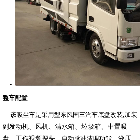
整车配置
加装
该吸尘车是采用型东风
国三
汽车底盘改装
,
副发动机、风机、清水箱、垃圾箱、中置吸
盘，工作视频探头，
，液压
自动脉冲清理功能