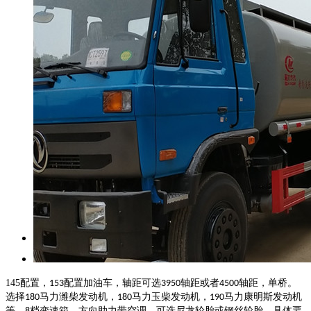
145
配置，
配置加油车，轴距可选
轴距或者
轴距，单桥。
153
3950
4500
选择
马力潍柴发动机，
马力玉柴发动机，
马力康明斯发动机
180
180
190
等，
档变速箱。方向助力带空调，可选尼龙轮胎或钢丝轮胎。具体要